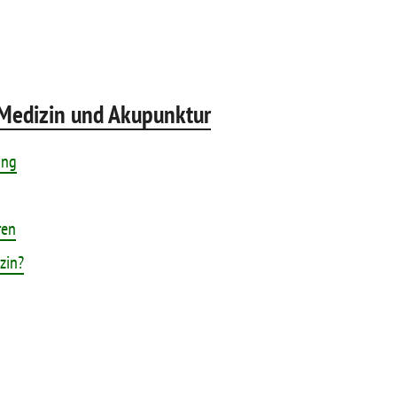
 Medizin und Akupunktur
ung
ren
zin?