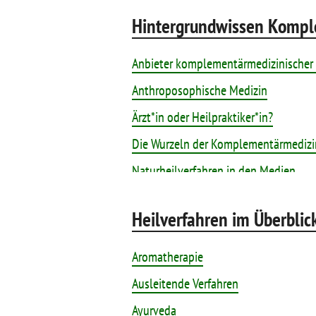
Hintergrundwissen Komp
Anbieter komplementärmedizinischer
Anthroposophische Medizin
Ärzt*in oder Heilpraktiker*in?
Die Wurzeln der Komplementärmedizi
Naturheilverfahren in den Medien
Naturheilverfahren realistisch nutzen
Heilverfahren im Überblic
Natürlich heilen, aber wie?
Unspezifische Wirkungen – wie sie sic
Aromatherapie
Wissenschaftliche Prüfung von Naturh
Ausleitende Verfahren
Ayurveda