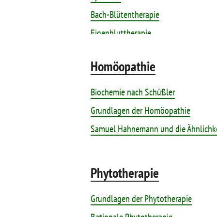
Bach-Blütentherapie
Eigenbluttherapie
Hildegard-Medizin
Homöopathie
Kinesiologie
Neuraltherapie nach Huneke
Biochemie nach Schüßler
Ozontherapie
Grundlagen der Homöopathie
Samuel Hahnemann und die Ähnlichke
Phytotherapie
Grundlagen der Phytotherapie