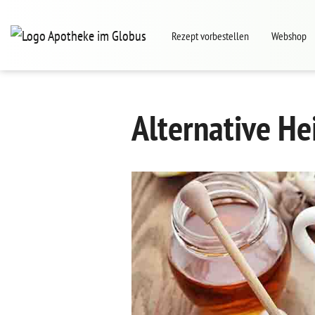
Zum Hauptinhalt springen
Rezept vorbestellen
Webshop
Apotheke im Globus
Gesundheitskarten App
Alternative He