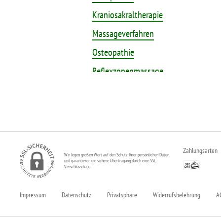
Kraniosakraltherapie
Massageverfahren
Osteopathie
Reflexzonenmassage
Wirbelsäulentherapie nach Dorn
Zahlungsarten
Wir legen großen Wert auf den Schutz Ihrer persönlichen Daten
und garantieren die sichere Übertragung durch eine SSL-
Verschlüsselung.
Impressum
Datenschutz
Privatsphäre
Widerrufsbelehrung
A